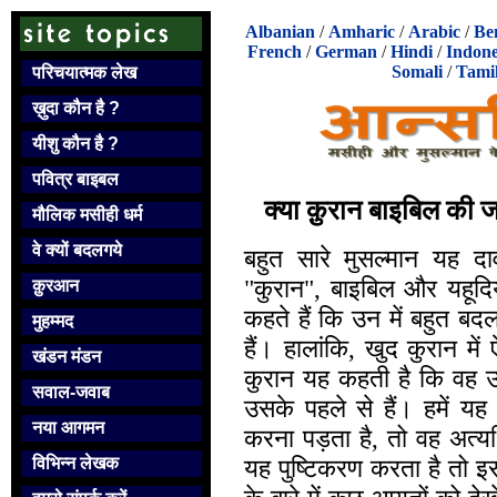
Albanian
/
Amharic
/
Arabic
/
Be
French
/
German
/
Hindi
/
Indone
Somali
/
Tami
परिचयात्मक लेख
ख़ुदा कौन है ?
यीशु कौन है ?
पवित्र बाइबल
क्या क़ुरान बाइबिल की ज
मौलिक मसीही धर्म
वे क्यों बदलगये
बहुत सारे मुसल्मान यह दा
"कुरान", बाइबिल और यहूदियों
क़ुरआन
कहते हैं कि उन में बहुत बदल
मुहम्मद
हैं। हालांकि, खुद कुरान मे
खंडन मंडन
कुरान यह कहती है कि वह 
सवाल-जवाब
उसके पहले से हैं। हमें य
नया आगमन
करना पड़ता है, तो वह अत्यध
यह पुष्टिकरण करता है तो इ
विभिन्न लेखक