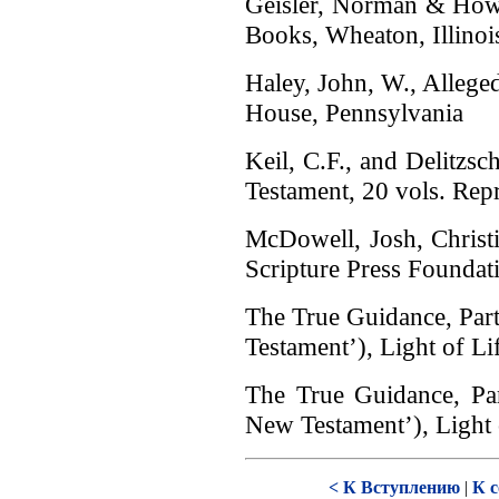
Geisler, Norman & Howe
Books, Wheaton, Illinoi
Haley, John, W., Allege
House, Pennsylvania
Keil, C.F., and Delitzs
Testament, 20 vols. Rep
McDowell, Josh, Christ
Scripture Press Foundat
The True Guidance, Part
Testament’), Light of Li
The True Guidance, Par
New Testament’), Light 
< К Вступлению
|
К 