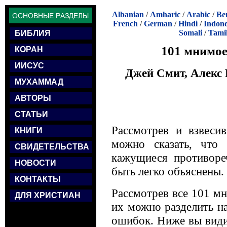
Albanian
/
Amharic
/
Arabic
/
Be
French
/
German
/
Hindi
/
Indone
Somali
/
Tami
БИБЛИЯ
101 мнимое
КОРАН
ИИСУС
Джей Смит, Алекс 
МУХАММАД
АВТОРЫ
СТАТЬИ
Рассмотрев и взвесив
КНИГИ
можно сказать, что
СВИДЕТЕЛЬСТВА
кажущиеся противоре
НОВОСТИ
быть легко объяснены.
КОНТАКТЫ
Рассмотрев все 101 м
ДЛЯ ХРИСТИАН
их можно разделить н
ошибок. Ниже вы видит