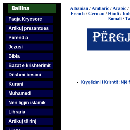
Albanian
/
Amharic
/
Arabic
/
French
/
German
/
Hindi
/
Ind
Somali
/
Ta
Faqja Kryesore
Artikuj prezantues
Perëndia
Jezusi
Bibla
Bazat e krishterimit
Dëshmi besimi
Kryqëzimi i Krishtit: Një f
Kurani
Muhamedi
Nën ligjin islamik
Libraria
Artikuj të rinj