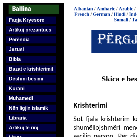
Albanian
/
Amharic
/
Arabic
/
French
/
German
/
Hindi
/
Ind
Somali
/
Ta
Faqja Kryesore
Artikuj prezantues
Perëndia
Jezusi
Bibla
Bazat e krishterimit
Skica e be
Dëshmi besimi
Kurani
Muhamedi
Krishterimi
Nën ligjin islamik
Libraria
Sot fjala krishterim 
shumëllojshmëri men
Artikuj të rinj
secilin person. Për d