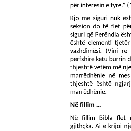
për interesin e tyre.” (
Kjo me siguri nuk ësh
seksion do të flet p
siguri që Perëndia ësh
është elementi tjetër
vazhdimësi. (Vini re
përfshirë këtu burrin d
thjeshtë vetëm më nje
marrëdhënie në mes 
thjeshtë është ngjar
marrëdhënie.
Në fillim
…
Në fillim Bibla flet
gjithçka. Ai e krijoi 