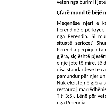
veten nga burimi i jetë
Çfarë mund të bëjë n
Meqenëse njeri e k
Perëndinë e përkryer, 
nga Perëndia. Si mu
situatë serioze? Sh
Perëndia përpiqen ta 
gjëra, siç është pjesëma
e një jete të mirë, të
disa standardeve të ca
pamundur për njeriun 
Nuk ekzistojnë gjëra t
restauroj marrëdhënie
Titi 3:5). Lënë për vet
nga Perëndia.