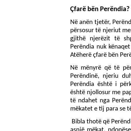
Çfarë bën Perëndia?
Në anën tjetër, Perën
përsosur të njeriut me
gjithë njerëzit të s
Perëndia nuk kënaqet 
Atëherë çfarë bën Per
Në mënyrë që të për
Perëndinë, njeriu du
Perëndia është i për
është njollosur me pap
të ndahet nga Perëndi
mëkatet e tij para se 
Bibla thotë që Perëndi
asnjë mëkat, ndonëse 