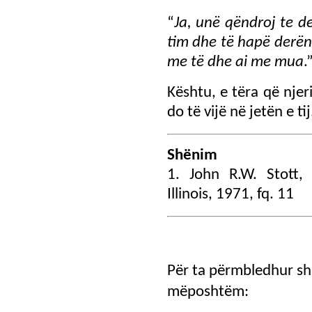
“
Ja, unë qëndroj te d
tim dhe të hapë derën,
me të dhe ai me mua
.
Kështu, e tëra që njer
do të vijë në jetën e tij
Shënim
1. John R.W. Stott
Illinois, 1971, fq. 11
Për ta përmbledhur sh
mëposhtëm: