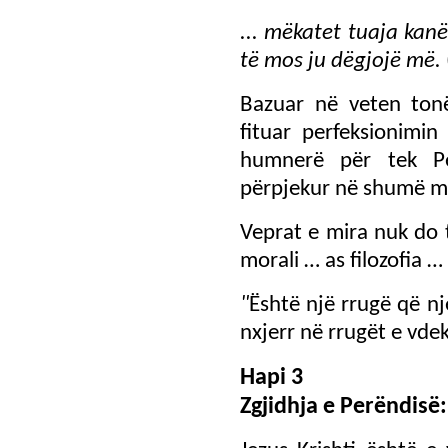
...
mëkatet tuaja kanë b
të mos ju dëgjojë më
.
Bazuar në veten ton
fituar perfeksionimi
humnerë për tek Per
përpjekur në shumë më
Veprat e mira nuk do t
morali … as filozofia …
"
Është një rrugë që nj
nxjerr në rrugët e vde
Hapi 3
Zgjidhja e Perëndisë: