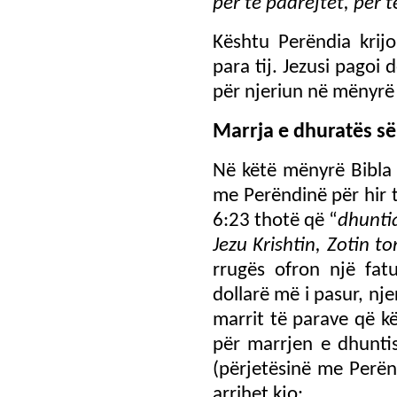
për të padrejtët, për 
Kështu Perëndia krijo
para tij. Jezusi pagoi
për njeriun në mënyrë 
Marrja e dhuratës së
Në këtë mënyrë Bibla 
me Perëndinë për hir t
6:23 thotë që “
dhunti
Jezu Krishtin, Zotin to
rrugës ofron një fat
dollarë më i pasur, nje
marrit të parave që kë
për marrjen e dhunti
(përjetësinë me Perën
arrihet kjo: