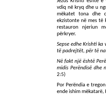
Jezus Krishti është e
vdiq në kryq dhe u ng
mëkatet tona dhe 
ekzistonte në mes të P
restauron njeriun 
përkryer.
Sepse edhe Krishti ka 
të padrejtët, për të n
Në fakt një është Per
midis Perëndisë dhe nj
2:5)
Por Perëndia e tregon 
ende ishim mëkatarë, K