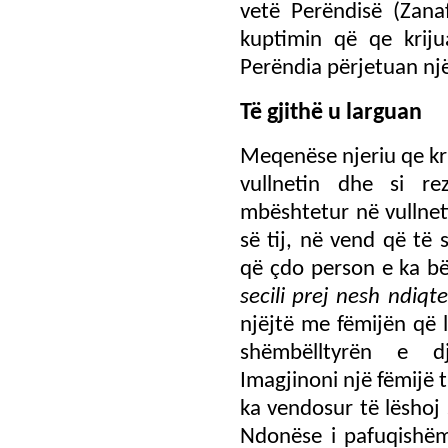
vetë Perëndisë (Zanaf
kuptimin që qe kriju
Perëndia përjetuan nj
Të gjithë u larguan
Meqenëse njeriu qe kri
vullnetin dhe si rez
mbështetur në vullneti
së tij, në vend që të
që çdo person e ka bë
secili prej nesh ndiqt
njëjtë me fëmijën që 
shëmbëlltyrën e dj
Imagjinoni një fëmijë t
ka vendosur të lëshoj 
Ndonëse i pafuqishëm 