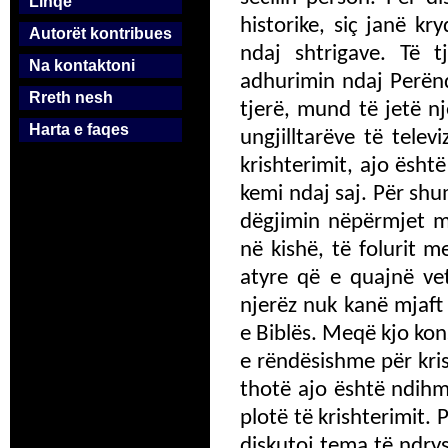
Linqe
historike, siç janë kr
Autorët kontribues
ndaj shtrigave. Të 
Na kontaktoni
adhurimin ndaj Perëndi
Rreth nesh
tjerë, mund të jetë n
Harta e faqes
ungjilltarëve të telev
krishterimit, ajo ësh
kemi ndaj saj. Për shu
dëgjimin nëpërmjet me
në kishë, të folurit 
atyre që e quajnë vet
njerëz nuk kanë mjaft 
e Biblës. Meqë kjo kon
e rëndësishme për kris
thotë ajo është ndih
plotë të krishterimit.
diskutoj tema të ndr