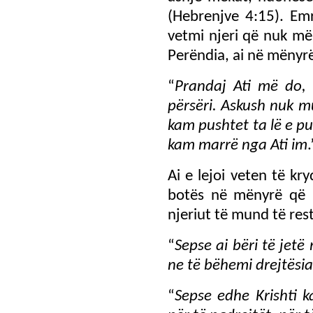
(Hebrenjve 4:15). Emri
vetmi njeri që nuk m
Perëndia, ai në mënyrë
“
Prandaj Ati më do, 
përsëri. Askush nuk m
kam pushtet ta lë e pu
kam marrë nga Ati im
Ai e lejoi veten të k
botës në mënyrë që 
njeriut të mund të res
“
Sepse ai bëri të jetë
ne të bëhemi drejtësia
“
Sepse edhe Krishti k