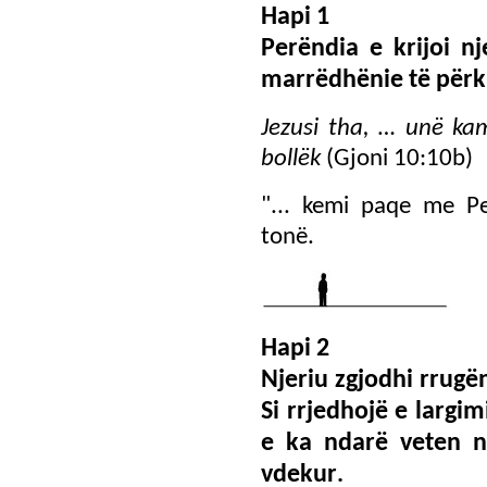
Hapi 1
Perëndia e krijoi nj
marrëdhënie të përk
Jezusi tha, …
unë kam
bollëk
(Gjoni 10:10b)
"... kemi paqe me Pe
tonë.
Hapi 2
Njeriu zgjodhi rrugën
Si rrjedhojë e largim
e ka ndarë veten n
vdekur
.