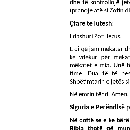
dhe të kontrollojë j
(pranoje atë si Zotin 
Çfarë të lutesh
:
I dashuri Zoti Jezus,
E di që jam mëkatar d
ke vdekur për mëka
mëkatet e mia. Unë të
time. Dua të të bes
Shpëtimtarin e jetës s
Në emrin tënd. Amen.
Siguria e Perëndisë 
Në qoftë se e ke bërë 
Bibla thotë që mun