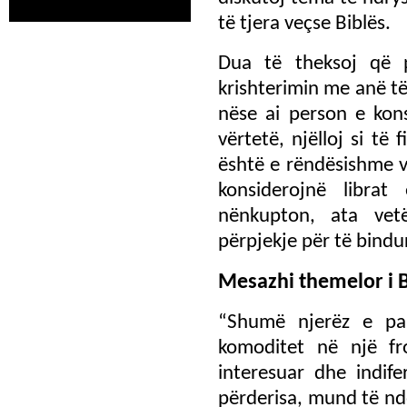
të tjera veçse Biblës.
Dua të theksoj që p
krishterimin me anë të
nëse ai person e kons
vërtetë, njëlloj si të 
është e rëndësishme v
konsiderojnë librat
nënkupton, ata vet
përpjekje për të bindur
Mesazhi themelor i B
“Shumë njerëz e par
komoditet në një fro
interesuar dhe indif
përderisa, mund të nd