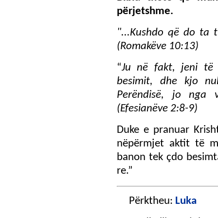
përjetshme.
"...
Kushdo që do ta t
(Romakëve 10:13)
“
Ju në fakt, jeni të
besimit, dhe kjo n
Perëndisë, jo nga 
(Efesianëve 2:8-9)
Duke e pranuar Krisht
nëpërmjet aktit të 
banon tek çdo besimta
re.”
Përktheu:
Luka