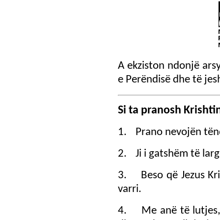
A ekziston ndonjë ars
e Perëndisë dhe të jes
Si ta pranosh Krishti
1.
Prano nevojën tën
2.
Ji i gatshëm të la
3.
Beso që Jezus Kri
varri.
4.
Me anë të lutjes,