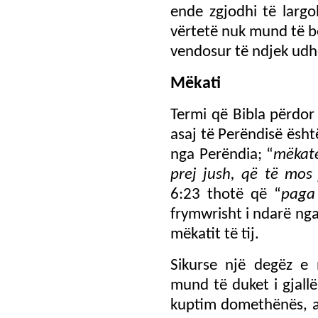
ende zgjodhi të largo
vërtetë nuk mund të b
vendosur të ndjek udhë
Mëkati
Termi që Bibla përdor
asaj të Perëndisë ësht
nga Perëndia; “
mëkate
prej jush, që të mos
6:23 thotë që “
paga
frymwrisht i ndarë nga
mëkatit të tij.
Sikurse një degëz e 
mund të duket i gjallë
kuptim domethënës, ai