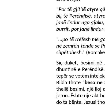
“
Por të gjithë atyre q
bij të Perëndisë, atyr
janë lindur nga gjaku, 
burrit, por janë lindu
“...
po të rrëfesh me go
në zemrën tënde se Per
shpëtohesh
.” (Romakë
Siç duket, besimi në 
dhuntinë e Perëndisë
tepër se vetëm intelek
Bibla thotë “
beso në
thellë besimi, një llo
jeton. Është një akt b
do ta bënte. Jezusi tho