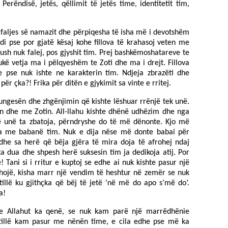
rëndisë, jetës, qëllimit të jetës time, identitetit tim,
aljes së namazit dhe përpiqesha të isha më i devotshëm
 di pse por gjatë kësaj kohe fillova të krahasoj veten me
kush nuk falej, pos gjyshit tim. Prej bashkëmoshatareve te
ë vetja ma i pëlqyeshëm te Zoti dhe ma i drejt. Fillova
e pse nuk ishte ne karakterin tim. Ndjeja zbrazëti dhe
ër çka?! Frika për ditën e gjykimit sa vinte e rritej.
ungesën dhe zhgënjimin që kishte lëshuar rrënjë tek unë.
en dhe me Zotin. All-llahu kishte dhënë udhëzim dhe nga
ë unë ta zbatoja, përndryshe do të më dënonte. Kjo më
ha me babanë tim. Nuk e dija nëse më donte babai për
dhe sa herë që bëja gjëra të mira doja të afrohej ndaj
a dua dhe shpesh herë suksesin tim ja dedikoja atij. Por
 Tani si i rritur e kuptoj se edhe ai nuk kishte pasur një
edhojë, kisha marr një vendim të heshtur në zemër se nuk
tillë ku gjithçka që bëj të jetë ‘në më do apo s’më do’.
a!
 e Allahut ka qenë, se nuk kam parë një marrëdhënie
tillë kam pasur me nënën time, e cila edhe pse më ka