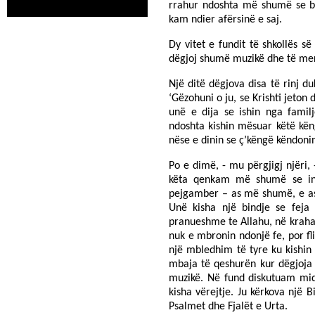
rrahur ndoshta më shumë se ba
kam ndier afërsinë e saj.
Dy vitet e fundit të shkollës s
dëgjoj shumë muzikë dhe të merr
Një ditë dëgjova disa të rinj 
‘Gëzohuni o ju, se Krishti jeton 
unë e dija se ishin nga famil
ndoshta kishin mësuar këtë këng
nëse e dinin se ç’këngë këndoni
Po e dimë, - mu përgjigj njëri,
këta qenkam më shumë se inj
pejgamber – as më shumë, e as
Unë kisha një bindje se fej
pranueshme te Allahu, në krahas
nuk e mbronin ndonjë fe, por fli
një mbledhim të tyre ku kishin
mbaja të qeshurën kur dëgjoja n
muzikë. Në fund diskutuam miq
kisha vërejtje. Ju kërkova një
Psalmet dhe Fjalët e Urta.