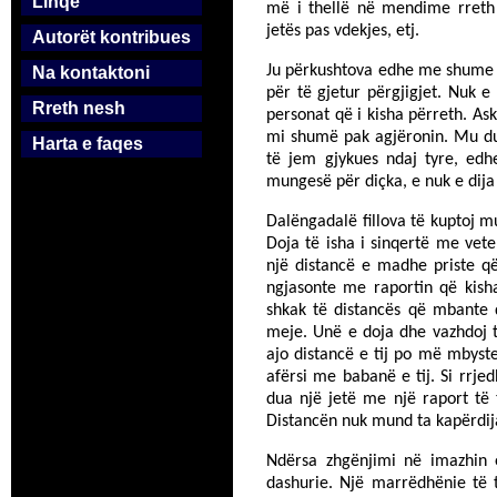
Linqe
më i thellë në mendime rreth Pe
jetës pas vdekjes, etj.
Autorët kontribues
Ju përkushtova edhe me shume f
Na kontaktoni
për të gjetur përgjigjet. Nuk e
Rreth nesh
personat që i kisha përreth. As
mi shumë pak agjëronin. Mu duk
Harta e faqes
të jem gjykues ndaj tyre, edh
mungesë për diçka, e nuk e dija p
Dalëngadalë fillova të kuptoj m
Doja të isha i sinqertë me vet
një distancë e madhe priste q
ngjasonte me raportin që kis
shkak të distancës që mbante 
meje. Unë e doja dhe vazhdoj t
ajo distancë e tij po më mbyste!
afërsi me babanë e tij. Si rrj
dua një jetë me një raport të 
Distancën nuk mund ta kapërdij
Ndërsa zhgënjimi në imazhin
dashurie. Një marrëdhënie të 