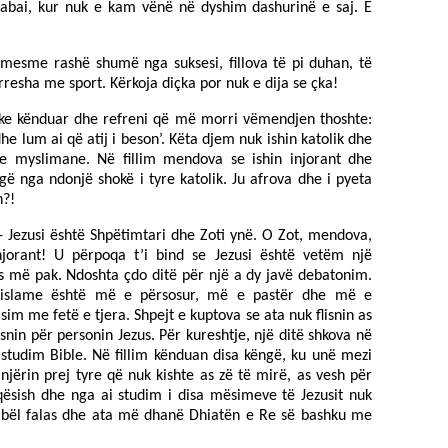
bai, kur nuk e kam vënë në dyshim dashurinë e saj. E
ë mesme rashë shumë nga suksesi, fillova të pi duhan, të
esha me sport. Kërkoja diçka por nuk e dija se çka!
duke kënduar dhe refreni që më morri vëmendjen thoshte:
dhe lum ai që atij i beson’. Këta djem nuk ishin katolik dhe
je myslimane. Në fillim mendova se ishin injorant dhe
ë nga ndonjë shokë i tyre katolik. Ju afrova dhe i pyeta
n?!
 - Jezusi është Shpëtimtari dhe Zoti ynë. O Zot, mendova,
orant! U përpoqa t’i bind se Jezusi është vetëm një
 më pak. Ndoshta çdo ditë për një a dy javë debatonim.
a islame është më e përsosur, më e pastër dhe më e
im me fetë e tjera. Shpejt e kuptova se ata nuk flisnin as
snin për personin Jezus. Për kureshtje, një ditë shkova në
 studim Bible. Në fillim kënduan disa këngë, ku unë mezi
jërin prej tyre që nuk kishte as zë të mirë, as vesh për
ësish dhe nga ai studim i disa mësimeve të Jezusit nuk
 Bibël falas dhe ata më dhanë Dhiatën e Re së bashku me