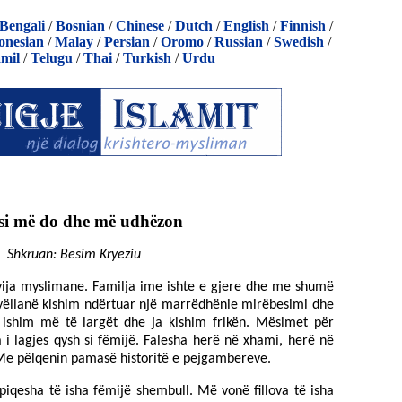
Bengali
/
Bosnian
/
Chinese
/
Dutch
/
English
/
Finnish
/
onesian
/
Malay
/
Persian
/
Oromo
/
Russian
/
Swedish
/
mil
/
Telugu
/
Thai
/
Turkish
/
Urdu
si më do dhe më udhëzon
Shkruan: Besim Kryeziu
vija myslimane. Familja ime ishte e gjere dhe me shumë
vëllanë kishim ndërtuar një marrëdhënie mirëbesimi dhe
 ishim më të largët dhe ja kishim frikën. Mësimet për
i lagjes qysh si fëmijë. Falesha herë në xhami, herë në
Me pëlqenin pamasë historitë e pejgambereve.
iqesha të isha fëmijë shembull. Më vonë fillova të isha