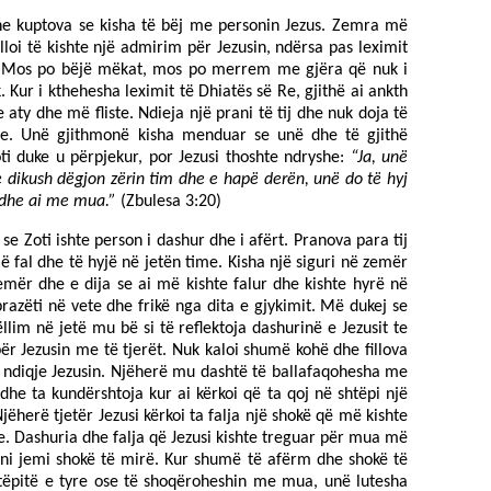
dhe kuptova se kisha të bëj me personin Jezus. Zemra më
lloi të kishte një admirim për Jezusin, ndërsa pas leximit
e. Mos po bëjë mëkat, mos po merrem me gjëra që nuk i
k. Kur i kthehesha leximit të Dhiatës së Re, gjithë ai ankth
e aty dhe më fliste. Ndieja një prani të tij dhe nuk doja të
je. Unë gjithmonë kisha menduar se unë dhe të gjithë
ti duke u përpjekur, por Jezusi thoshte ndryshe:
“Ja, unë
e dikush dëgjon zërin tim dhe e hapë derën, unë do të hyj
ë dhe ai me mua.”
(Zbulesa 3:20)
e Zoti ishte person i dashur dhe i afërt. Pranova para tij
ë fal dhe të hyjë në jetën time. Kisha një siguri në zemër
emër dhe e dija se ai më kishte falur dhe kishte hyrë në
razëti në vete dhe frikë nga dita e gjykimit. Më dukej se
llim në jetë mu bë si të reflektoja dashurinë e Jezusit te
s për Jezusin me të tjerët. Nuk kaloi shumë kohë dhe fillova
të ndiqje Jezusin. Njëherë mu dashtë të ballafaqohesha me
 dhe ta kundërshtoja kur ai kërkoi që ta qoj në shtëpi një
jëherë tjetër Jezusi kërkoi ta falja një shokë që më kishte
. Dashuria dhe falja që Jezusi kishte treguar për mua më
ani jemi shokë të mirë. Kur shumë të afërm dhe shokë të
tëpitë e tyre ose të shoqëroheshin me mua, unë lutesha