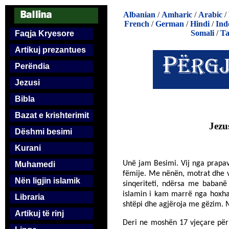
Albanian
/
Amharic
/
Arabic
/
French
/
German
/
Hindi
/
Ind
Somali
/
Ta
Faqja Kryesore
Artikuj prezantues
Perëndia
Jezusi
Bibla
Bazat e krishterimit
Jezu
Dëshmi besimi
Kurani
Unë jam Besimi. Vij nga prapa
Muhamedi
fëmije. Me nënën, motrat dhe 
Nën ligjin islamik
sinqeriteti, ndërsa me babanë
islamin i kam marrë nga hoxha 
Libraria
shtëpi dhe agjëroja me gëzim. 
Artikuj të rinj
Deri ne moshën 17 vjeçare përp