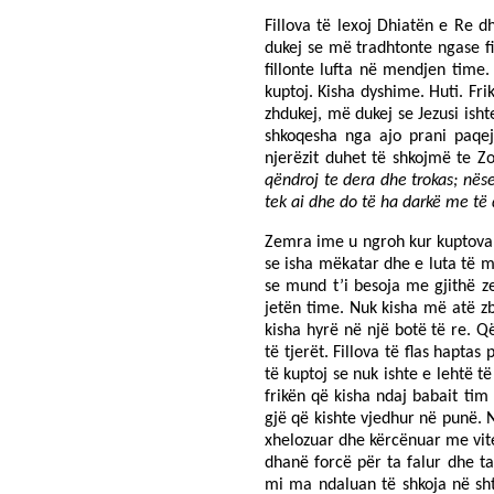
Fillova të lexoj Dhiatën e Re 
dukej se më tradhtonte ngase fi
fillonte lufta në mendjen tim
kuptoj. Kisha dyshime. Huti. Fri
zhdukej, më dukej se Jezusi isht
shkoqesha nga ajo prani paqe
njerëzit duhet të shkojmë te Zo
qëndroj te dera dhe trokas; nës
tek ai dhe do të ha darkë me t
Zemra ime u ngroh kur kuptova s
se isha mëkatar dhe e luta të m
se mund t’i besoja me gjithë z
jetën time. Nuk kisha më atë zb
kisha hyrë në një botë të re. Që
të tjerët. Fillova të flas hapta
të kuptoj se nuk ishte e lehtë 
frikën që kisha ndaj babait tim
gjë që kishte vjedhur në punë. N
xhelozuar dhe kërcënuar me vite
dhanë forcë për ta falur dhe t
mi ma ndaluan të shkoja në sh