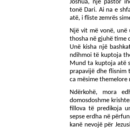
Joshua, një pastor in
tonë Dari. Ai na e shf
atë, i fliste zemrës sim
Një vit më vonë, unë 
thosha në gjuhë time q
Unë kisha një bashka
ndihmoi të kuptoja the
Mund ta kuptoja atë s
prapavijë dhe flisnim 
ca mësime themelore n
Ndërkohë, mora ed
domosdoshme krishtere
fillova të predikoja u
sepse erdha në përfund
kanë nevojë për Jezus