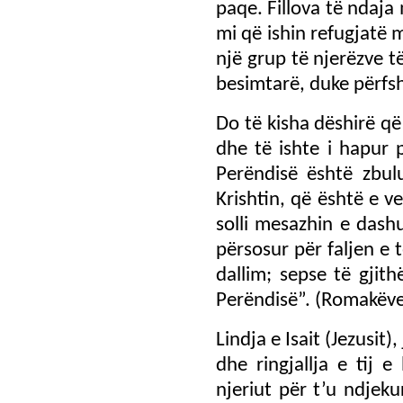
paqe. Fillova të ndaj
mi që ishin refugjatë
një grup të njerëzve t
besimtarë, duke përfsh
Do të kisha dëshirë që
dhe të ishte i hapur 
Perëndisë është zbul
Krishtin, që është e v
solli mesazhin e dashur
përsosur për faljen e 
dallim; sepse të gjit
Perëndisë”. (Romakëve
Lindja e Isait (Jezusit)
dhe ringjallja e tij e
njeriut për t’u ndjek