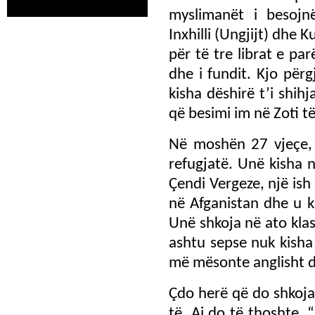
myslimanët i besojnë
Inxhilli (Ungjijt) dhe
për të tre librat e pa
dhe i fundit. Kjo përg
kisha dëshirë t’i shih
që besimi im në Zoti të
Në moshën 27 vjeçe, 
refugjatë. Unë kisha 
Çendi Vergeze, një ish
në Afganistan dhe u k
Unë shkoja në ato kla
ashtu sepse nuk kisha a
më mësonte anglisht dh
Çdo herë që do shkoja
të. Ai do të thoshte, 