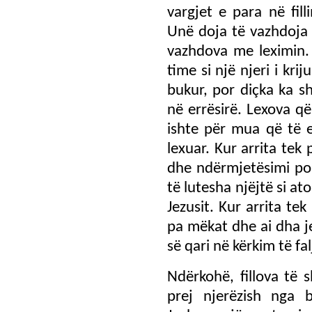
vargjet e para në fil
Unë doja të vazhdoja 
vazhdova me leximin. 
time si një njeri i kr
bukur, por diçka ka s
në errësirë. Lexova që
ishte për mua që të 
lexuar. Kur arrita tek
dhe ndërmjetësimi po i
të lutesha njëjtë si at
Jezusit. Kur arrita tek
pa mëkat dhe ai dha j
së qari në kërkim të fa
Ndërkohë, fillova të 
prej njerëzish nga b