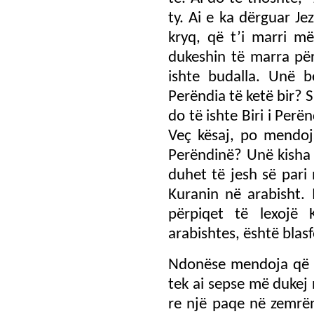
ty. Ai e ka dërguar Je
kryq, që t’i marri më
dukeshin të marra pë
ishte budalla. Unë b
Perëndia të ketë bir? 
do të ishte Biri i Per
Veç kësaj, po mendoja
Perëndinë? Unë kisha 
duhet të jesh së pari
Kuranin në arabisht.
përpiqet të lexojë 
arabishtes, është blas
Ndonëse mendoja që ai
tek ai sepse më dukej 
re një paqe në zemrën 