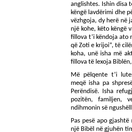
anglishtes. Ishin disa 
këngë lavdërimi dhe p
vëzhgoja, dy herë në j
një kohe, këto këngë 
fillova t’i këndoja ato
që Zoti e krijoi”, të 
koha, unë isha më ak
fillova të lexoja Biblë
Më pëlqente t’i lut
meqë isha pa shpresë,
Perëndisë. Isha refug
pozitën, familjen, 
ndihmonin së ngushëll
Pas pesë apo gjashtë 
një Bibël në gjuhën ti