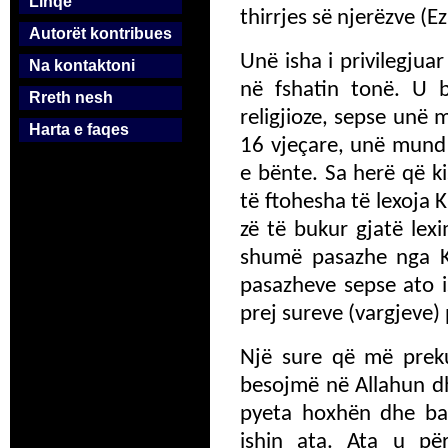
Linqe
thirrjes së njerëzve (E
Autorët kontribues
Unë isha i privilegjuar 
Na kontaktoni
në fshatin tonë. U 
Rreth nesh
religjioze, sepse unë
Harta e faqes
16 vjeçare, unë mund 
e bënte. Sa herë që k
të ftohesha të lexoja 
zë të bukur gjatë le
shumë pasazhe nga Ku
pasazheve sepse ato i
prej sureve (vargjeve) 
Një sure që më preku
besojmë në Allahun dhe
pyeta hoxhën dhe bab
ishin ata. Ata u për