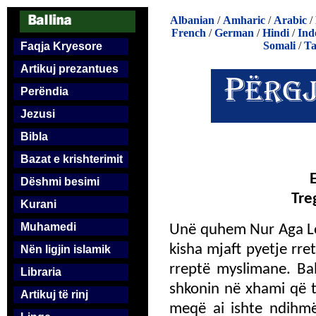
Albanian
/
Amharic
/
Arabic
/
French
/
German
/
Hindi
/
Ind
Somali
/
Ta
Faqja Kryesore
Artikuj prezantues
Perëndia
Jezusi
Bibla
Bazat e krishterimit
Dëshmi besimi
Tre
Kurani
Muhamedi
Unë quhem Nur Aga Log
kisha mjaft pyetje rre
Nën ligjin islamik
rreptë myslimane. Ba
Libraria
shkonin në xhami që t’i
Artikuj të rinj
meqë ai ishte ndihmës