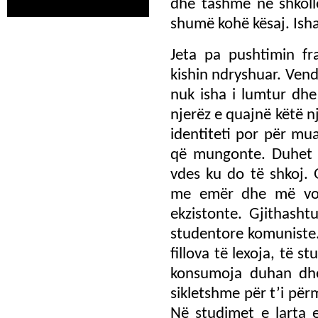
dhe tashmë në shkoll
shumë kohë kësaj. Ish
Jeta pa pushtimin fr
kishin ndryshuar. Vend
nuk isha i lumtur dhe
njerëz e quajnë këtë nj
identiteti por për mu
që mungonte. Duhet t
vdes ku do të shkoj.
me emër dhe më von
ekzistonte. Gjithasht
studentore komuniste.
fillova të lexoja, të st
konsumoja duhan dhe
sikletshme për t’i pë
Në studimet e larta 