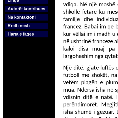
Linqe
vdiqa. Në një moshë 
Autorët kontribues
shkollë fetare ku më
Na kontaktoni
familje dhe individ
Rreth nesh
francez. Babai im qe 
kur vëllai im i madh u
Harta e faqes
në ushtrinë franceze a
kaloi disa muaj pa
largoheshim nga qyteti
Një ditë, gjatë luftës 
futboll me shokët, n
vetëm plagën e plumb
mua. Ndërsa isha në s
vdisnin ditë e natë.
perëndimorët. Megjith
isha shumë i gëzuar. 