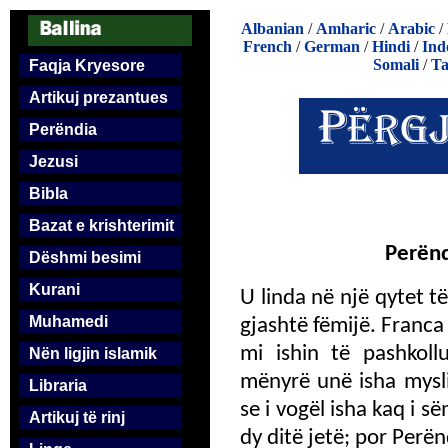
Albanian
/
Amharic
/
Arabic
/
French
/
German
/
Hindi
/
Ind
Somali
/
Ta
Faqja Kryesore
Artikuj prezantues
Perëndia
Jezusi
Bibla
Bazat e krishterimit
Perënd
Dëshmi besimi
Kurani
U linda në një qytet t
Muhamedi
gjashtë fëmijë. Franca 
mi ishin të pashkoll
Nën ligjin islamik
mënyrë unë isha mysli
Libraria
se i vogël isha kaq i 
Artikuj të rinj
dy ditë jetë; por Perën