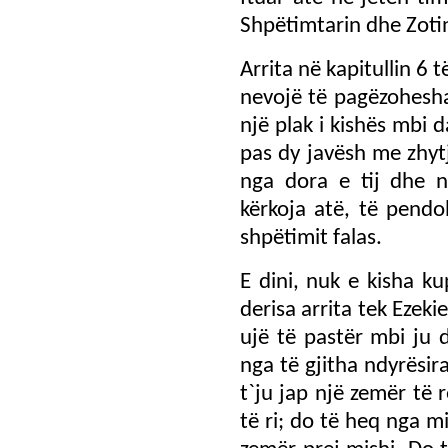
Shpëtimtarin dhe Zoti
Arrita në kapitullin 6 
nevojë të pagëzohesha
një plak i kishës mbi 
pas dy javësh me zhytj
nga dora e tij dhe n
kërkoja atë, të pendo
shpëtimit falas.
E dini, nuk e kisha k
derisa arrita tek Ezeki
ujë të pastër mbi ju d
nga të gjitha ndyrësir
t`ju jap një zemër të 
të ri; do të heq nga m