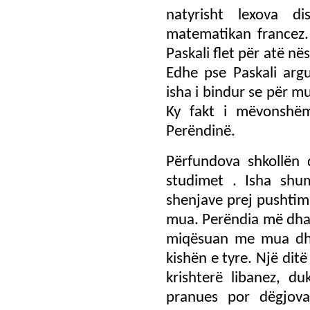
natyrisht lexova d
matematikan francez. 
Paskali flet për atë n
Edhe pse Paskali arg
isha i bindur se për m
Ky fakt i mëvonshëm
Perëndinë.
Përfundova shkollën
studimet . Isha shu
shenjave prej pushtimi
mua. Perëndia më dha n
miqësuan me mua dhe
kishën e tyre. Një dit
krishterë libanez, du
pranues por dëgjova 