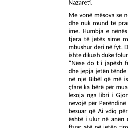
Nazareti.
Me vonë mësova se në
dhe nuk mund të prano
ime. Humbja e nënës
tjera të jetës sime m
mbushur deri në fyt. Do
ishte dikush duke folu
“Nëse do t’i japësh f
dhe jepja jetën tënde 
në një Bibël që më i
çfarë ka bërë për mua 
lexoja nga libri i Gj
nevojë për Perëndinë 
besuar që Ai vdiq për
është i ulur në anën e
ftuar atë në jetën ti