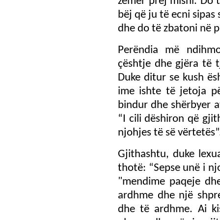
zemër prej mishi. Do 
bëj që ju të ecni sipas
dhe do të zbatoni në p
Perëndia më ndihmo
çështje dhe gjëra të t
Duke ditur se kush ës
ime ishte të jetoja p
bindur dhe shërbyer at
“I cili dëshiron që gji
njohjes të së vërtetës”
Gjithashtu, duke lexu
thotë: “Sepse unë i n
"mendime paqeje dhe 
ardhme dhe një shpre
dhe të ardhme. Ai ki