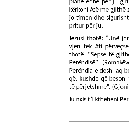
plane edhe për ju gji
kërkoni Atë me gjithë 
jo timen dhe sigurish
pritur për ju.
Jezusi thotë: “Unë ja
vjen tek Ati përveçse
thotë: “Sepse të gjit
Perëndisë”. (Romakëv
Perëndia e deshi aq bo
që, kushdo që beson n
të përjetshme”. (Gjoni
Ju nxis t’i ktheheni Per