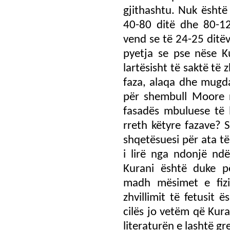
gjithashtu. Nuk ësht
40-80 ditë dhe 80-120
vend se të 24-25 ditë
pyetja se pse nëse K
lartësisht të saktë të 
faza, alaqa dhe mugdah
për shembull Moore 
fasadës mbuluese të l
rreth këtyre fazave? 
shqetësuesi për ata të
i lirë nga ndonjë nd
Kurani është duke p
madh mësimet e fizi
zhvillimit të fetusit 
cilës jo vetëm që Kura
literaturën e lashtë gr