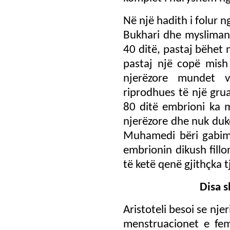
Në një hadith i folur 
Bukhari dhe mysliman
40 ditë, pastaj bëhet
pastaj një copë mish
njerëzore mundet v
riprodhues të një gru
80 ditë embrioni ka m
njerëzore dhe nuk duk
Muhamedi bëri gabime
embrionin dikush fil
të ketë qenë gjithçka tj
Disa 
Aristoteli besoi se nje
menstruacionet e fem