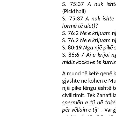
S. 75:37
A nuk isht
(Pickthall)
S. 75:37
A nuk ishte
formë të ulët)?
S. 76:2
Ne e krijuam n
S. 76:2
Ne e krijuam n
S. 80:19
Nga një pikë s
S. 86:6-7
Ai e krijoi
midis kockave të kurriz
A mund të ketë qenë kj
gjashtë në kohën e Mu
një pike lëngu është 
civilizimit. Tek Zanafi
spermën e tij në tok
për vëllain e tij”
. Varg