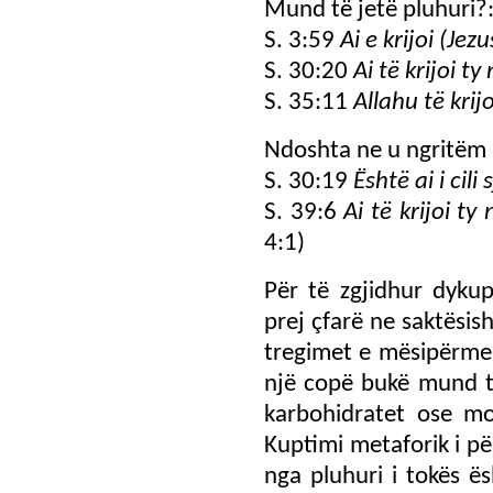
Mund të jetë pluhuri?
S. 3:59
Ai e krijoi (Jez
S. 30:20
Ai të krijoi ty
S. 35:11
Allahu të krij
Ndoshta ne u ngritëm 
S. 30:19
Është ai i cili
S. 39:6
Ai të krijoi t
4:1)
Për të zgjidhur dyku
prej çfarë ne saktësis
tregimet e mësipërme 
një copë bukë mund të
karbohidratet ose mo
Kuptimi metaforik i pë
nga pluhuri i tokës ë