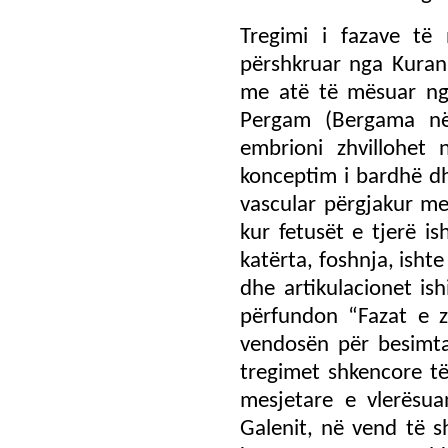
Tregimi i fazave të
përshkruar nga Kurani
me atë të mësuar nga
Pergam (Bergama në
embrioni zhvillohet 
konceptim i bardhë dh
vascular përgjakur me
kur fetusët e tjerë i
katërta, foshnja, isht
dhe artikulacionet is
përfundon “Fazat e zh
vendosën për besimt
tregimet shkencore t
mesjetare e vlerësua
Galenit, në vend të s