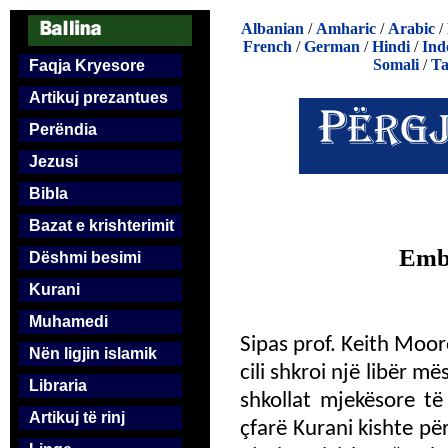
Albanian
/
Amharic
/
Arabic
/
French
/
German
/
Hindi
/
Ind
Somali
/
Ta
Faqja Kryesore
Artikuj prezantues
Perëndia
Jezusi
Bibla
Bazat e krishterimit
Embr
Dëshmi besimi
Kurani
Muhamedi
Sipas prof. Keith Moor
Nën ligjin islamik
cili shkroi një libër m
Libraria
shkollat mjekësore të 
Artikuj të rinj
çfarë Kurani kishte për