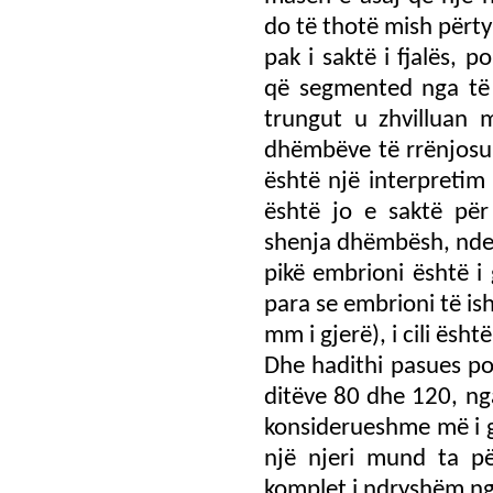
do të thotë mish përt
pak i saktë i fjalës, 
që segmented nga të c
trungut u zhvilluan 
dhëmbëve të rrënjosur
është një interpretim 
është jo e saktë pë
shenja dhëmbësh, nde
pikë embrioni është i
para se embrioni të is
mm i gjerë), i cili ësh
Dhe hadithi pasues p
ditëve 80 dhe 120, nga
konsiderueshme më i g
një njeri mund ta p
komplet i ndryshëm ng