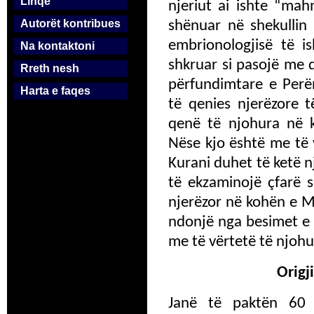
Linqe
njeriut ai ishte “mah
Autorët kontribues
shënuar në shekullin
embrionologjisë të i
Na kontaktoni
shkruar si pasojë me 
Rreth nesh
përfundimtare e Perën
Harta e faqes
të qenies njerëzore 
qenë të njohura në 
Nëse kjo është me të 
Kurani duhet të ketë nj
të ekzaminojë çfarë s
njerëzor në kohën e 
ndonjë nga besimet e 
me të vërtetë të njohu
Origj
Janë të paktën 60