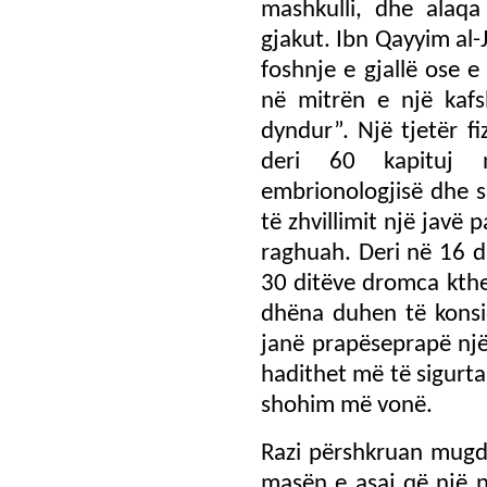
mashkulli, dhe alaqa
gjakut. Ibn Qayyim al-J
foshnje e gjallë ose 
në mitrën e një kafs
dyndur”. Një tjetër fi
deri 60 kapituj 
embrionologjisë dhe sh
të zhvillimit një javë
raghuah. Deri në 16 d
30 ditëve dromca kthe
dhëna duhen të konsi
janë prapëseprapë një
hadithet më të sigurta t
shohim më vonë.
Razi përshkruan mugda
masën e asaj që një 