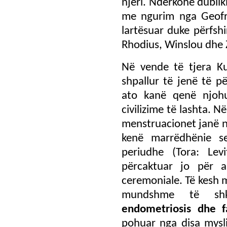
njeri. Ndërkohë dubli
me ngurim nga Geofre
lartësuar duke përfshi
Rhodius, Winslou dhe 
Në vende të tjera Ku
shpallur të jenë të p
ato kanë qenë njoh
civilizime të lashta. 
menstruacionet janë n
kenë marrëdhënie se
periudhe (Tora: Lev
përcaktuar jo për a
ceremoniale. Të kesh 
mundshme të shkak
endometriosis dhe 
pohuar nga disa mysl