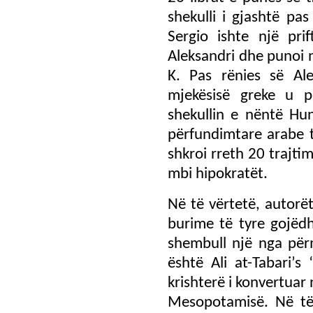
shekulli i gjashtë pas
Sergio ishte një pri
Aleksandri dhe punoi
K. Pas rënies së Al
mjekësisë greke u p
shekullin e nëntë Hu
përfundimtare arabe t
shkroi rreth 20 trajti
mbi hipokratët.
Në të vërtetë, autorët
burime të tyre gojëd
shembull një nga për
është Ali at-Tabari’s
krishterë i konvertuar
Mesopotamisë. Në të 