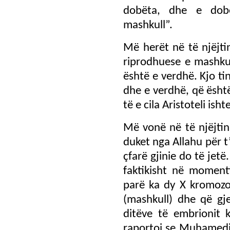
dobëta, dhe e dob
mashkull”.
Më herët në të njëjt
riprodhuese e mashkul
është e verdhë. Kjo ti
dhe e verdhë, që është
të e cila Aristoteli ish
Më vonë në të njëjtin
duket nga Allahu për t
çfarë gjinie do të jetë
faktikisht në moment
parë ka dy X kromozo
(mashkull) dhe që gj
ditëve të embrionit k
raportoi se Muhamedi 