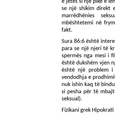
e jetës si një pikë e 
se një shikim direkt 
marrëdhënies seks
mbështetemi në frymë
fakt.
Sura 86:6 është intere
para se një njeri të k
spermës nga mesi i fi
është dukshëm vjen nga
është një problem i 
vendodhja e prodhimit
nuk ishin kaq të bindu
si pesha për të mbajt
seksual).
Fizikani grek Hipokrati