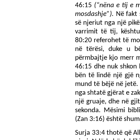
46:15
(“nëna e tij e 
mosdashje”).
Në fakt 
së njeriut nga një pik
varrimit të tij, kësh
80:20 referohet të mos 
në tërësi, duke u b
përmbajtje kjo merr 
46:15 dhe nuk shkon 
bën të lindë një gjë 
mund të bëjë në jetë.
nga shtatë gjërat e z
një gruaje, dhe në gj
sekonda. Mësimi bibl
(Zan 3:16) është shum
Surja 33:4 thotë që A