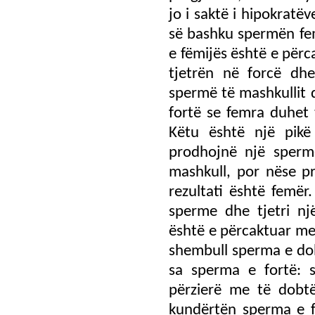
jo i saktë i hipokrat
së bashku spermën fem
e fëmijës është e përc
tjetrën në forcë dh
spermë të mashkullit 
fortë se femra duhet 
Këtu është një pikë
prodhojnë një spermë
mashkull, por nëse p
rezultati është femër
sperme dhe tjetri një
është e përcaktuar me 
shembull sperma e do
sa sperma e fortë: 
përzierë me të dobtë
kundërtën sperma e f