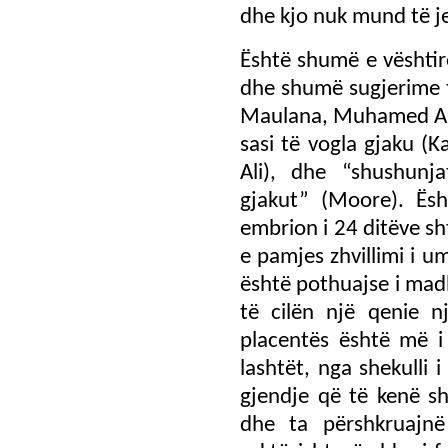
dhe kjo nuk mund të je
Është shumë e vështir
dhe shumë sugjerime t
Maulana, Muhamed Ali
sasi të vogla gjaku (K
Ali), dhe “shushunj
gjakut” (Moore). Ësh
embrion i 24 ditëve sh
e pamjes zhvillimi i um
është pothuajse i mad
të cilën një qenie n
placentës është më i
lashtët, nga shekulli 
gjendje që të kenë s
dhe ta përshkruajnë 