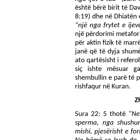
është bërë birit të Dav
8:19) dhe në Dhiatën e 
“një nga frytet e ijeve
një përdorimi metaforik
për aktin fizik të marr
janë që të dyja shumë
ato qartësisht i refe
siç ishte mësuar g
shembullin e parë të p
rishfaqur në Kuran.
Z
Sura 22: 5 thotë
“Ne
sperma, nga shushun
mishi, pjesërisht e f