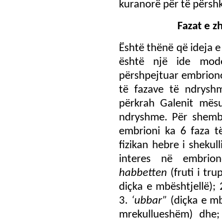
kuranorë për të përshk
Fazat e z
Është thënë që ideja e
është një ide mod
përshpejtuar embrion
të fazave të ndrysh
përkrah Galenit mësu
ndryshme. Për shemb
embrioni ka 6 faza të
fizikan hebre i sheku
interes në embrion
habbetten
(fruti i tru
diçka e mbështjellë);
3.
‘ubbar”
(diçka e mb
mrekullueshëm) dhe; 