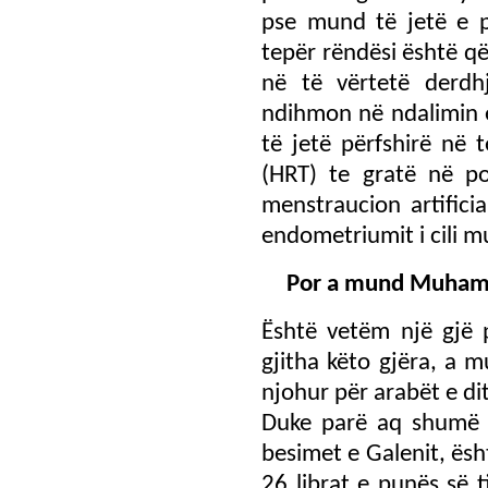
pse mund të jetë e p
tepër rëndësi është q
në të vërtetë derdh
ndihmon në ndalimin e
të jetë përfshirë në 
(HRT) te gratë në p
menstraucion artifici
endometriumit i cili 
Por a mund Muhamedi
Është vetëm një gjë 
gjitha këto gjëra, a m
njohur për arabët e d
Duke parë aq shumë ç
besimet e Galenit, ës
26 librat e punës së t