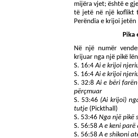
mijëra vjet; është e gj
të jetë në një koflik
Perëndia e krijoi jetë
Pika 
Në një numër vendes
krijuar nga një pikë lë
S. 16:4
Ai e krijoi nje
S. 16:4
Ai e krijoi nje
S. 32:8
Ai e bëri farën
përçmuar
S. 53:46
(Ai krijoi) n
tutje
(Pickthall)
S. 53:46
Nga një pikë 
S. 56:58
A e keni parë 
S. 56:58
A e shikoni a