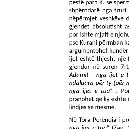
pestë para K. se sperm
shpërndarë nga truri 
nëpërmjet veshkëve d
gjendet absolutisht 
por ishte mjaft e njo
pse Kurani përmban ka
argumentohet kundër k
ijet është thjesht një 
gjendur në suren 7
Adamit - nga ijet e 
ndaluara për ty (për 
nga ijet e tua”
. Po
pranohet që ky është 
lindjes së mesme.
Në Tora Perëndia i p
nga ijet e tua”
(Zan. 