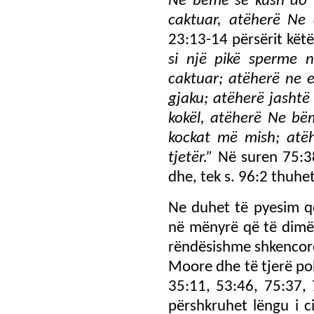
Ne bëmë se kush do t
caktuar, atëherë Ne 
23:13-14 përsërit kët
si një pikë sperme n
caktuar; atëherë ne 
gjaku; atëherë jashtë
kokël, atëherë Ne bë
kockat më mish; atëh
tjetër.”
Në suren 75:38
dhe, tek s. 96:2 thuhe
Ne duhet të pyesim që
në mënyrë që të dimë 
rëndësishme shkencore
Moore dhe të tjerë poh
35:11, 53:46, 75:37, 
përshkruhet lëngu i c