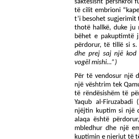
saktësisht përshkroi 
të cilit embrioni “ka
t’i besohet sugjerimit 
thotë hallkë, duke ju 
bëhet e pakuptimtë ja
përdorur, të tillë si s
dhe prej saj një kod 
vogël mishi…”)
Për të vendosur një 
një vështrim tek Qamu
të rëndësishëm të pë
Yaqub al-Firuzabadi 
njëjtin kuptim si një 
alaqa është përdorur
mbledhur dhe një em
kuptimin e njeriut të të