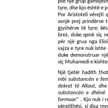
pse një grup gamiljesh
tyre, dhe kjo është e 
Por Aristoteli vërejti
asnjë prej prindërve 
gjyshërve të tyre; kë
brez, duke qenë siç n
për një grua nga Elis
vajza e tyre nuk ishte
duke demonstruar një 
siç Muhamedi e kishte
Një tjetër hadith th
mbi substancën e fem
dekret të Allaut, dh
substancën e dhënë n
formuar”
. Kjo nuk i
përgjithësi, si disa m