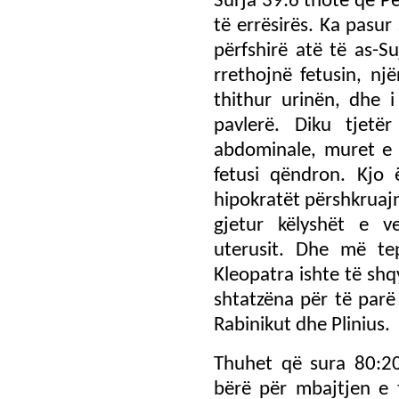
Surja 39:6 thotë që Pe
të errësirës. Ka pasur
përfshirë atë të as-Su
rrethojnë fetusin, një
thithur urinën, dhe i
pavlerë. Diku tjetë
abdominale, muret e u
fetusi qëndron. Kjo 
hipokratët përshkruaj
gjetur këlyshët e v
uterusit. Dhe më te
Kleopatra ishte të shq
shtatzëna për të parë
Rabinikut dhe Plinius.
Thuhet që sura 80:20
bërë për mbajtjen e 