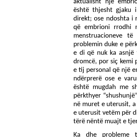
aktualisht një embr
është thjesht gjaku 
direkt; ose ndoshta i 
që embrioni rrodhi 
menstruacioneve të
problemin duke e përk
e di që nuk ka asnjë 
dromcë, por siç kemi p
e tij personal që një 
ndërprerë ose e varu
është mugdah me sh
përkthyer “shushunjë”
në muret e uterusit, a
e uterusit vetëm për di
tërë nëntë muajt e tjer
Ka dhe probleme t