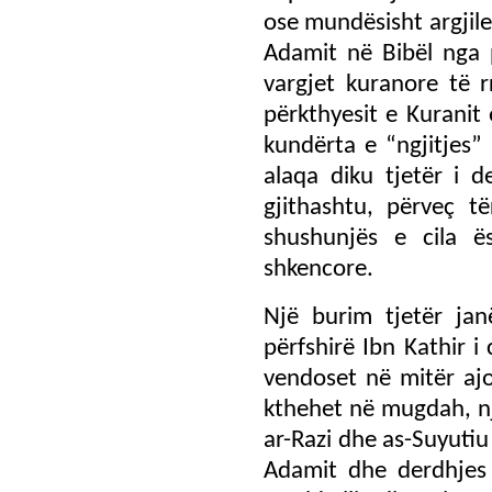
ose mundësisht argjile
Adamit në Bibël nga p
vargjet kuranore të r
përkthyesit e Kuranit
kundërta e “ngjitjes” 
alaqa diku tjetër i 
gjithashtu, përveç t
shushunjës e cila 
shkencore.
Një burim tjetër ja
përfshirë Ibn Kathir i 
vendoset në mitër ajo
kthehet në mugdah, nj
ar-Razi dhe as-Suyutiu
Adamit dhe derdhjes s