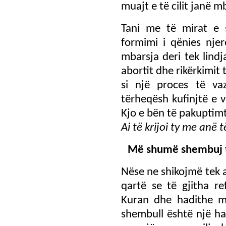
muajt e të cilit janë m
Tani me të mirat e 
formimi i qënies nje
mbarsja deri tek lind
abortit dhe rikërkimit
si një proces të v
tërheqësh kufinjtë e v
Kjo e bën të pakuptim
Ai të krijoi ty me anë
Më shumë shembuj të
Nëse ne shikojmë tek 
qartë se të gjitha re
Kuran dhe hadithe m
shembull është një ha