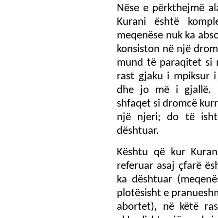
Nëse e përkthejmë al
Kurani është komple
meqenëse nuk ka absolu
konsiston në një drom
mund të paraqitet si 
rast gjaku i mpiksur i
dhe jo më i gjallë.
shfaqet si dromcë kur
një njeri; do të is
dështuar.
Kështu që kur Kura
referuar asaj çfarë ë
ka dështuar (meqenë
plotësisht e pranueshm
abortet), në këtë ras