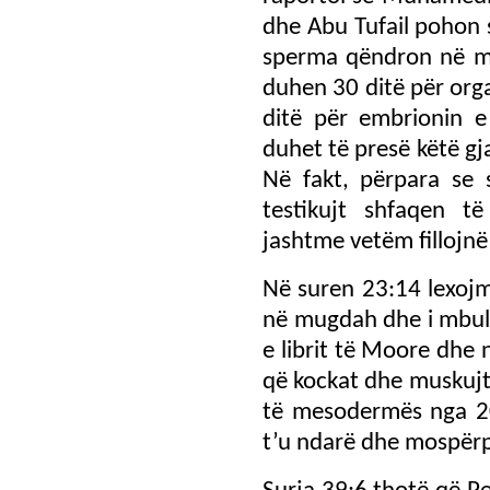
dhe Abu Tufail pohon 
sperma qëndron në mi
duhen 30 ditë për org
ditë për embrionin e 
duhet të presë këtë gj
Në fakt, përpara se 
testikujt shfaqen t
jashtme vetëm fillojnë
Në suren 23:14 lexojm
në mugdah dhe i mbul
e librit të Moore dhe 
që kockat dhe muskujt 
të mesodermës nga 20
t’u ndarë dhe mospër