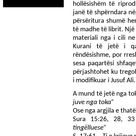
hollësishëm të riprod
janë të shpërndara n
përsëritura shumë he
të madhe të librit. Një
materiali nga i cili 
Kurani të jetë i qa
rëndësishme, por rresh
sesa paqartësi shfaqe
përjashtohet ku trego
i modifikuar i Jusuf Ali.
A mund të jetë nga to
juve nga toka”
Ose nga argjila e thatë
Sura 15:26, 28, 3
tingëlluese”