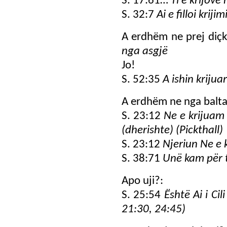
S. 17:61…
Ti e krijove
S. 32:7
Ai e filloi kriji
A erdhëm ne prej diçk
nga asgjë
Jo!
S. 52:35
A ishin krijua
A erdhëm ne nga balta
S. 23:12
Ne e krijuam 
(dherishte) (Pickthall)
S. 23:12
Njeriun Ne e 
S. 38:71
Unë kam për t
Apo uji?:
S. 25:54
Është Ai i Cil
21:30, 24:45)