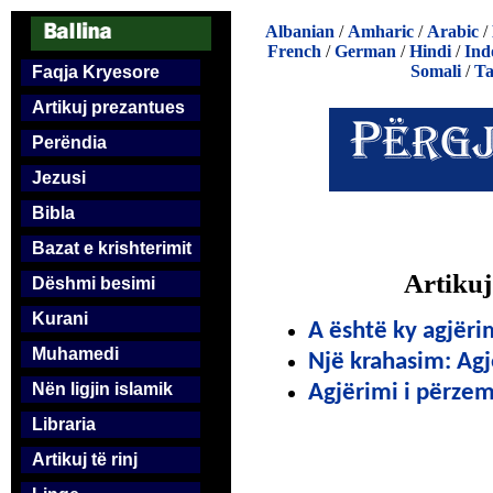
Albanian
/
Amharic
/
Arabic
/
French
/
German
/
Hindi
/
Ind
Somali
/
Ta
Faqja Kryesore
Artikuj prezantues
Perëndia
Jezusi
Bibla
Bazat e krishterimit
Artikuj
Dëshmi besimi
Kurani
A është ky agjërim
Muhamedi
Një krahasim: Agj
Nën ligjin islamik
Agjërimi i përze
Libraria
Artikuj të rinj