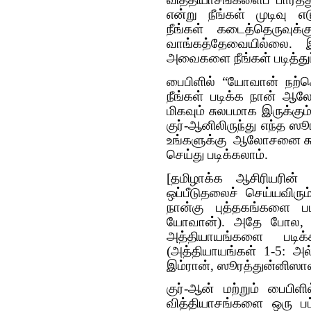
வித்தியாசங்களைப் பார்த்த
என்று நீங்கள் முடிவு எட
நீங்கள் கடைத்தெருவு
வாங்கத்தேவையில்லை. இ
அவைகளை நீங்கள் படித்துப
பைபிளில் “யோவான் நற்ச
நீங்கள் படிக்க நான் ஆல
மிகவும் சுலபமாக இருக்கு
குர்-ஆனிலிருந்து எந்த ஸ
உங்களுக்கு ஆலோசனை கூற
செய்து படிக்கலாம்.
[தமிழாக்க ஆசிரியரி
ஒப்பீடுதலைச் செய்யவிரும்
நான்கு புத்தகங்களை படி
யோவான்). அதே போல, கு
அத்தியாயங்களை படிக்
(அத்தியாயங்கள் 1-5: அ
இம்ரான், ஸூரத்துன்னிஸாவ
குர்-ஆன் மற்றும் பைபிளில
வித்தியாசங்களை ஒரு பட