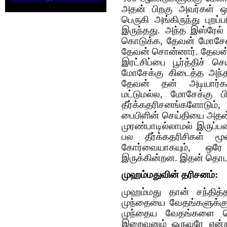
அதன் பிறகு அவர்கள் 
பெருகி அங்கிருந்து புறப்
இருந்தது. அந்த இஸ்ரேல் 
கொடுக்க, தேவன் மோசேயை
தேவன் சொன்னார். தேவன
இரட்சிப்பை பூர்த்திச்
மோசேக்கு கிடைத்த அந்த 
தேவன் தன் அடியார்கள
மட்டுமல்ல, மோசேக்கு ப
தீர்க்கதரிசனங்களோடும
பைபிளின் செய்தியை அதன
முரண்பாடில்லாமல் இருப
பல தீர்க்கதரிசிகள் ம
கோர்வையாகயும், ஒ
இருக்கின்றன. இதன் தொட
முஹம்மதுவின் தரிசனம்:
முஹம்மது தான் சந்தித
முந்தையை வேதங்களுக்கு
முந்தைய வேதங்களை க
இறைவனும் ஒருவரே என்ற