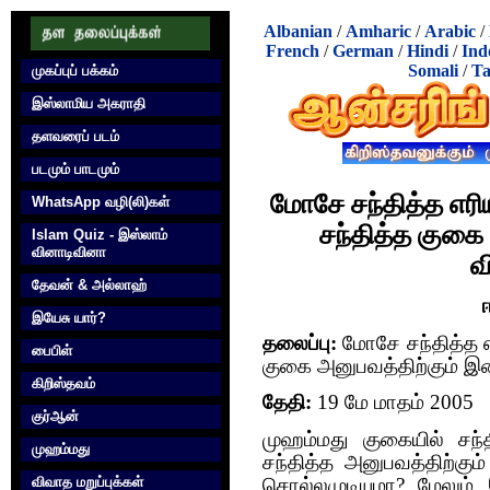
Albanian
/
Amharic
/
Arabic
/
French
/
German
/
Hindi
/
Ind
Somali
/
Ta
முகப்புப் பக்கம்
இஸ்லாமிய அகராதி
தளவரைப் படம்
படமும் பாடமும்
மோசே சந்தித்த எரிய
WhatsApp வழி(லி)கள்
சந்தித்த குகை
Islam Quiz - இஸ்லாம்
வினாடிவினா
வ
தேவன் & அல்லாஹ்
இயேசு யார்?
தலைப்பு:
மோசே சந்தித்த எர
பைபிள்
குகை அனுபவத்திற்கும் இ
கிறிஸ்தவம்
தேதி:
19 மே மாதம் 2005
குர்‍ஆன்
முஹம்மது குகையில் சந்த
முஹம்மது
சந்தித்த அனுபவத்திற்கு
விவாத மறுப்புக்கள்
சொல்லமுடியுமா? மேலும