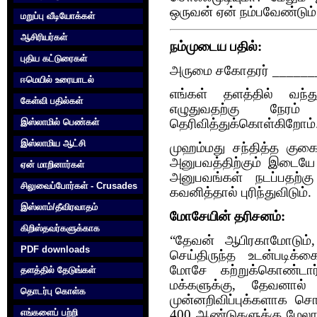
ஒருவன் ஏன் நம்பவேண்டும்
மறுப்பு வீடியோக்கள்
ஆசிரியர்கள்
நம்முடைய பதில்:
புதிய கட்டுரைகள்
அருமை சகோதரர் _______ 
ஈமெயில் உரையாடல்
எங்கள் தளத்தில் வந்த
கேள்வி பதில்கள்
எழுதுவதற்கு நேரம்
இஸ்லாமில் பெண்கள்
தெரிவித்துக்கொள்கிறோம்
இஸ்லாமிய ஆட்சி
முஹம்மது சந்தித்த குகை ச
அனுபவத்திற்கும் இடையே 
ஏன் மாறினார்கள்
அனுபவங்கள் நடப்பதற்கு
சிலுவைப்போர்கள் - Crusades
கவனித்தால் புரிந்துவிடும்.
இஸ்லாம்/தீவிரவாதம்
மோசேயின் தரிசனம்:
கிறிஸ்தவர்களுக்காக‌
“தேவன் ஆபிரகாமோடும்
PDF downloads
செய்திருந்த உடன்படிக
மோசே கற்றுக்கொண்டார்
தளத்தில் தேடுங்கள்
மக்களுக்கு, தேவனால் எ
தொடர்பு கொள்க‌
முன்னறிவிப்புக்களாக சொ
எங்களைப் பற்றி
400 ஆண்டுகளுக்கு மேலாக