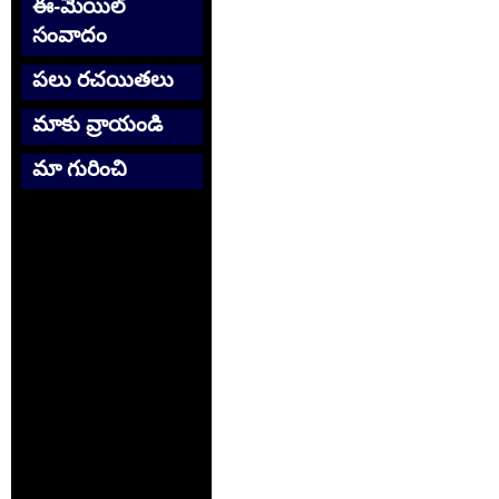
ఈ-మెయిల్
సంవాదం
పలు రచయితలు
మాకు వ్రాయండి
మా గురించి