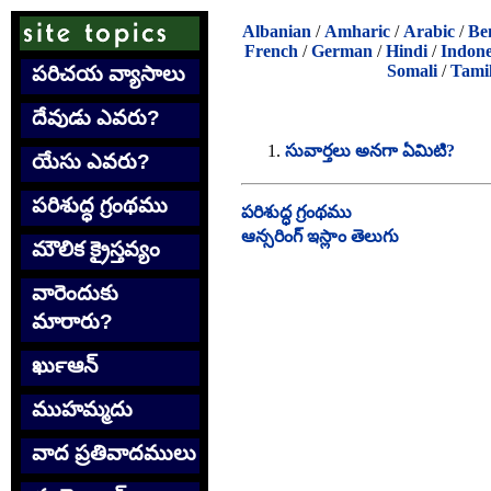
Albanian
/
Amharic
/
Arabic
/
Be
French
/
German
/
Hindi
/
Indone
Somali
/
Tami
పరిచయ వ్యాసాలు
దేవుడు ఎవరు?
సువార్తలు అనగా ఏమిటి?
యేసు ఎవరు?
పరిశుద్ధ గ్రంథము
పరిశుద్ధ గ్రంథము
ఆన్సరింగ్ ఇస్లాం తెలుగు
మౌలిక క్రైస్తవ్యం
వారెందుకు
మారారు?
ఖుర్‍ఆన్
ముహమ్మదు
వాద ప్రతివాదములు