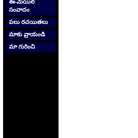
ఈ-మెయిల్
సంవాదం
పలు రచయితలు
మాకు వ్రాయండి
మా గురించి