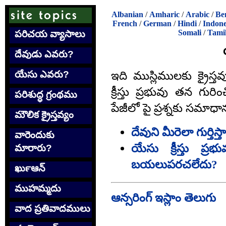
Albanian
/
Amharic
/
Arabic
/
Be
French
/
German
/
Hindi
/
Indone
Somali
/
Tami
పరిచయ వ్యాసాలు
దేవుడు ఎవరు?
ఇది ముస్లిములకు క్రైస్త
యేసు ఎవరు?
క్రీస్తు ప్రభువు తన గు
పరిశుద్ధ గ్రంథము
పేజీలో పై ప్రశ్నకు సమాధ
మౌలిక క్రైస్తవ్యం
దేవుని మీరెలా గుర్తిస్
వారెందుకు
యేసు క్రీస్తు ప్
మారారు?
బయలుపరచలేదు?
ఖుర్‍ఆన్
ముహమ్మదు
ఆన్సరింగ్ ఇస్లాం తెలుగు
వాద ప్రతివాదములు